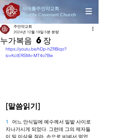
시애틀주언약교회
Seattle Covenant Church
주언약교회
2024년 12월 19일
5분 분량
누가복음 6장
https://youtu.be/hDp-hZRBiqo?
si=KctERSMv-MT4o7Bw
[말씀읽기]
1   
어느 안식일에 예수께서 밀밭 사이로 
지나가시게 되었다. 그런데 그의 제자들
이 밀 이삭을 잘라, 손으로 비벼서 먹었