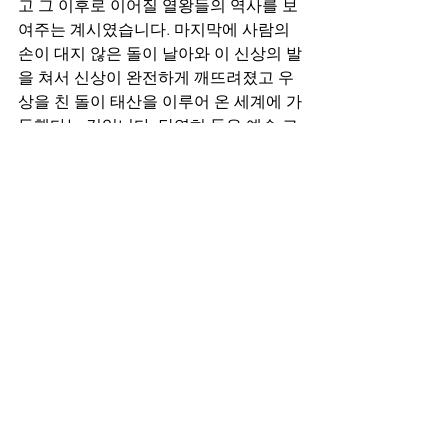
고 그 이후로 이어질 열왕들의 역사를 보
여주는 계시였습니다. 마지막에 사람의 
손이 대지 않은 돌이 날아와 이 신상의 발
을 쳐서 신상이 완전하게 깨뜨려졌고 우
상을 친 돌이 태산을 이루어 온 세계에 가
득했다는 것입니다. 당연히 돌은 예수 그
리스도를 의미하며 예수 그리스도로 말
미암아 하나님의 나라가 세상에 가득하
게 채워질 것을 보이신 것입니다(44절).
이러한 꿈을 포로 초기 때 이스라엘을 무
너뜨린 바벨론 왕에게 보여 주신 이유가 
무엇입니까? 이 모든 일에 대해 걱정하
지 말라는 것입니다. 물론 앞으로 70년
간 포로 생활을 하게 될 것이며, 이스라엘
이라는 나라가 없어지게 될 것입니다. 그
리고 대부분의 사람들이 이러한 이야기
를 듣지도 못하고 지낼 것입니다. 설사 듣
고 알았다 한들 이 꿈의 내용이 언제 이뤄