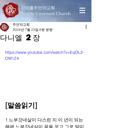
시애틀주언약교회
Seattle Covenant Church
주언약교회
2024년 7월 23일
6분 분량
다니엘 2장
https://www.youtube.com/watch?v=EqDL2-
OW1Z4
[말씀읽기]
1 느부갓네살이 다스린 지 이 년이 되는 
해에 느부갓네살이 꿈을 꾸고 그로 말미