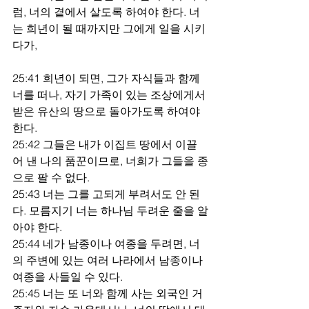
럼, 너의 곁에서 살도록 하여야 한다. 너
는 희년이 될 때까지만 그에게 일을 시키
다가,
25:41 희년이 되면, 그가 자식들과 함께 
너를 떠나, 자기 가족이 있는 조상에게서 
받은 유산의 땅으로 돌아가도록 하여야 
한다.
25:42 그들은 내가 이집트 땅에서 이끌
어 낸 나의 품꾼이므로, 너희가 그들을 종
으로 팔 수 없다.
25:43 너는 그를 고되게 부려서도 안 된
다. 모름지기 너는 하나님 두려운 줄을 알
아야 한다.
25:44 네가 남종이나 여종을 두려면, 너
의 주변에 있는 여러 나라에서 남종이나 
여종을 사들일 수 있다.
25:45 너는 또 너와 함께 사는 외국인 거