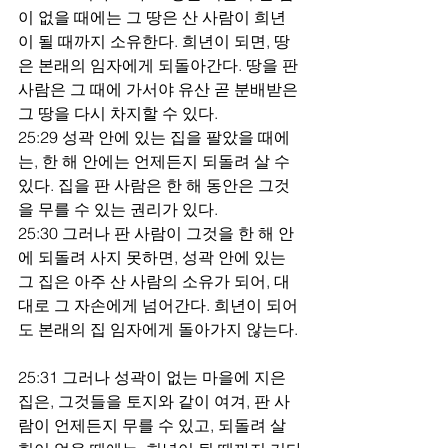
이 없을 때에는 그 땅은 산 사람이 희년
이 될 때까지 소유한다. 희년이 되면, 땅
은 본래의 임자에게 되돌아간다. 땅을 판 
사람은 그 때에 가서야 유산 곧 분배받은 
그 땅을 다시 차지할 수 있다.
25:29 성곽 안에 있는 집을 팔았을 때에
는, 한 해 안에는 언제든지 되돌려 살 수 
있다. 집을 판 사람은 한 해 동안은 그것
을 무를 수 있는 권리가 있다.
25:30 그러나 판 사람이 그것을 한 해 안
에 되돌려 사지 못하면, 성곽 안에 있는 
그 집은 아주 산 사람의 소유가 되어, 대
대로 그 자손에게 넘어간다. 희년이 되어
도 본래의 집 임자에게 돌아가지 않는다.
25:31 그러나 성곽이 없는 마을에 지은 
집은, 그것들을 토지와 같이 여겨, 판 사
람이 언제든지 무를 수 있고, 되돌려 살 