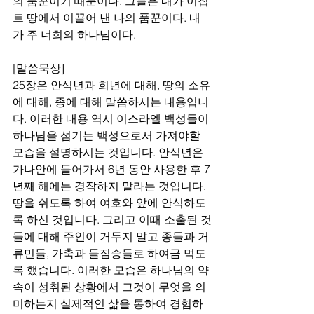
의 품꾼이기 때문이다. 그들은 내가 이집
트 땅에서 이끌어 낸 나의 품꾼이다. 내
가 주 너희의 하나님이다.
[말씀묵상]
25장은 안식년과 희년에 대해, 땅의 소유
에 대해, 종에 대해 말씀하시는 내용입니
다. 이러한 내용 역시 이스라엘 백성들이 
하나님을 섬기는 백성으로서 가져야할 
모습을 설명하시는 것입니다. 안식년은 
가나안에 들어가서 6년 동안 사용한 후 7
년째 해에는 경작하지 말라는 것입니다. 
땅을 쉬도록 하여 여호와 앞에 안식하도
록 하신 것입니다. 그리고 이때 소출된 것
들에 대해 주인이 거두지 말고 종들과 거
류민들, 가축과 들짐승들로 하여금 먹도
록 했습니다. 이러한 모습은 하나님의 약
속이 성취된 상황에서 그것이 무엇을 의
미하는지 실제적인 삶을 통하여 경험하