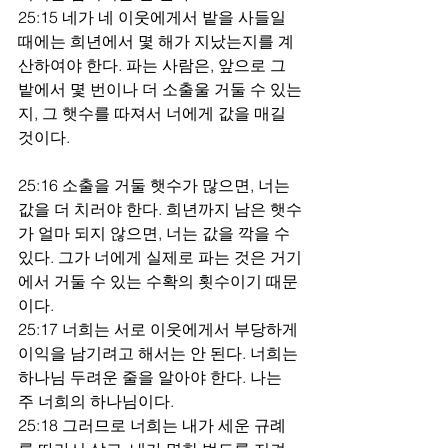
25:15 네가 네 이웃에게서 밭을 사들일 
때에는 희년에서 몇 해가 지났는지를 계
산하여야 한다. 파는 사람은, 앞으로 그 
밭에서 몇 번이나 더 소출울 거둘 수 있는
지, 그 햇수를 따져서 너에게 값을 매길 
것이다.
25:16 소출을 거둘 햇수가 많으면, 너는 
값을 더 치러야 한다. 희년까지 남은 햇수
가 얼마 되지 않으면, 너는 값을 깍을 수 
있다. 그가 너에게 실제로 파는 것은 거기
에서 거둘 수 있는 수확의 횟수이기 때문
이다.
25:17 너희는 서로 이웃에게서 부당하게 
이익을 남기려고 해서는 안 된다. 너희는 
하나님 두려운 줄을 알아야 한다. 나는 
주 너희의 하나님이다.
25:18 그러므로 너희는 내가 세운 규례