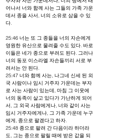
주자와 자손 가운데서나, 너의 땅에서 태
어나서 너와 함께 사는 그들의 가족 가운
데서 종을 사서, 너의 소유로 삼을 수 있
다.
25:46 너는 또 그 종들을 너의 자손에게 
영원한 유산으로 물려줄 수도 있다. 바로 
이들은 네가 종으로 부려도 된다. 그러나 
너의 동포 이스라엘 자손들끼리 서로 부
려서는 안 된다.
25:47 너와 함께 사는, 나그네 신세 된 외
국 사람이나 임시 거주자 가운데는 부자
로 사는 사람이 있는데, 마침 그 이웃에 
너의 동족이 살고 있다가 가난하게 되어
서, 그 외국 사람에게나, 너와 같이 사는 
임시 거주자에게나, 그 가족 가운데 누구
에게, 종으로 팔겠다고 하자.
25:48 종으로 팔려 간 다음이라 하더라
도, 그는 종으로 팔릴 때에 받은 값을 되