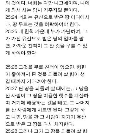
의 것이다. 너희는 다만 나그네이며, 나에
게 와서 사는 임시 거주자일 뿐이다.
25:24 너희는 유산으로 받은 땅 어디에서
나, 땅 무르는 것을 허락하여야 한다.
25:25 네 친척 가운데 누가 가난하여, 그
가 가진 유산으로 받은 땅의 얼마를 팔
면, 가까운 친척이 그 판 것을 무를 수 있
게 하여야 한다.
25:26 그것을 무를 친척이 없으면, 형편
이 좋아져서 판 것을 되돌려 살 힘이 생
길 때까지 기다려야 한다.
25:27 판 땅을 되돌려 살 때에는, 그 땅을 
산 사람이 그 땅을 이용한 햇수를 계산하
여 거기에 해당하는 값을 빼고, 그 나머지
를 산 사람에게 치르면 된다. 그렇게 하
고 나면, 땅을 판 그 사람이 자기가 유산
으로 받은 그 땅을 다시 차지한다.
25:28 그러나 그가 그 땅을 되돌려 살 힘