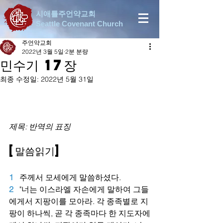
시애틀주언약교회
Seattle Covenant Church
주언약교회
2022년 3월 5일
2분 분량
민수기 17장
최종 수정일:
2022년 5월 31일
제목: 반역의 표징
[말씀읽기]
1   
주께서 모세에게 말씀하셨다.
2
"너는 이스라엘 자손에게 말하여 그들
에게서 지팡이를 모아라. 각 종족별로 지
팡이 하나씩, 곧 각 종족마다 한 지도자에