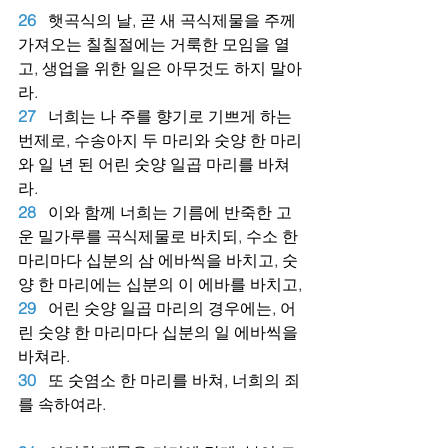
26
햇곡식의 날, 곧 새 곡식제물을 주께 
가져오는 칠칠절에는 거룩한 모임을 열
고, 생업을 위한 일은 아무것도 하지 말아
라.
27
너희는 나 주를 향기로 기쁘게 하는 
번제로, 수송아지 두 마리와 숫양 한 마리
와 일 년 된 어린 숫양 일곱 마리를 바쳐
라.
28
이와 함께 너희는 기름에 반죽한 고
운 밀가루를 곡식제물로 바치되, 수소 한 
마리마다 십분의 삼 에바씩을 바치고, 숫
양 한 마리에는 십분의 이 에바를 바치고,
29
어린 숫양 일곱 마리의 경우에는, 어
린 숫양 한 마리마다 십분의 일 에바씩을 
바쳐라.
30
또 숫염소 한 마리를 바쳐, 너희의 죄
를 속하여라.