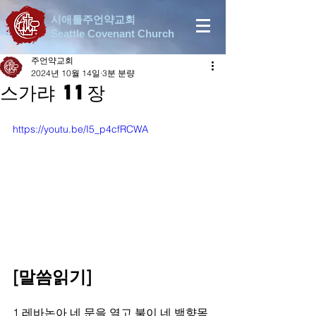
시애틀주언약교회
Seattle Covenant Church
주언약교회
2024년 10월 14일
3분 분량
스가랴 11장
https://youtu.be/I5_p4cfRCWA
[말씀읽기]
1 레바논아 네 문을 열고 불이 네 백향목