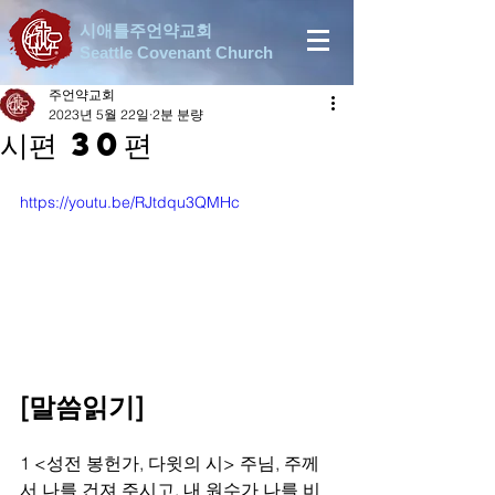
시애틀주언약교회
Seattle Covenant Church
주언약교회
2023년 5월 22일
2분 분량
시편 30편
https://youtu.be/RJtdqu3QMHc
[말씀읽기]
1 <성전 봉헌가, 다윗의 시> 주님, 주께
서 나를 건져 주시고, 내 원수가 나를 비