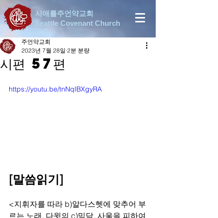
시애틀주언약교회
Seattle Covenant Church
주언약교회
2023년 7월 28일
2분 분량
시편 57편
https://youtu.be/tnNqIBXgyRA
[말씀읽기]
<지휘자를 따라 b)알다스헷에 맞추어 부
르는 노래, 다윗의 c)믹담, 사울을 피하여