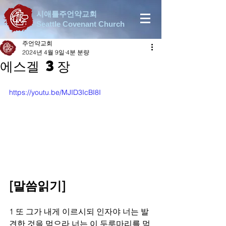
시애틀주언약교회
Seattle Covenant Church
주언약교회
2024년 4월 9일
4분 분량
에스겔 3장
https://youtu.be/MJID3IcBI8I
[말씀읽기]
1 또 그가 내게 이르시되 인자야 너는 발
견한 것을 먹으라 너는 이 두루마리를 먹