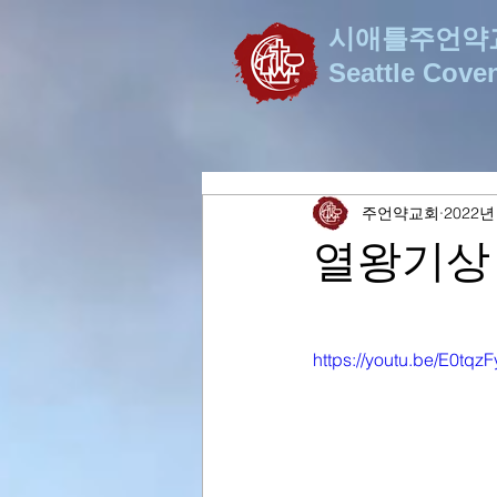
시애틀주언약
Seattle Cove
주언약교회
2022년
열왕기상
https://youtu.be/E0tqz