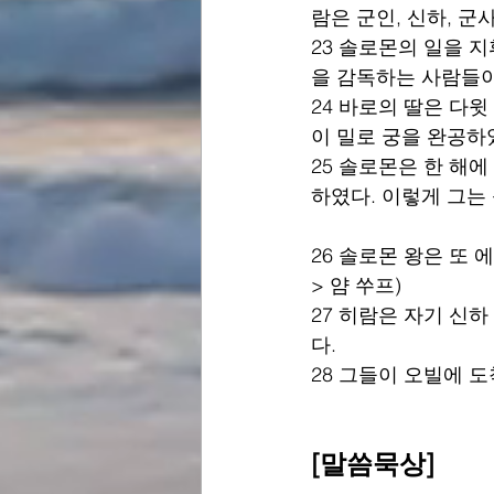
람은 군인, 신하, 군
23 솔로몬의 일을 
을 감독하는 사람들이
24 바로의 딸은 다윗
이 밀로 궁을 완공하
25 솔로몬은 한 해
하였다. 이렇게 그는
26 솔로몬 왕은 또 
> 얌 쑤프)
27 히람은 자기 신
다.
28 그들이 오빌에 
[말씀묵상]