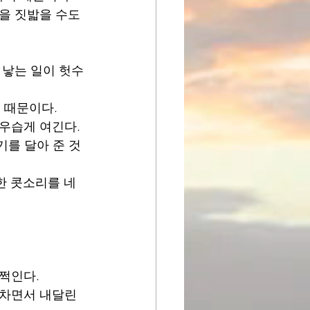
을 짓밟을 수도 
 낳는 일이 헛수
 때문이다.
 우습게 여긴다.
기를 달아 준 것
한 콧소리를 네
번쩍인다.
박차면서 내달린