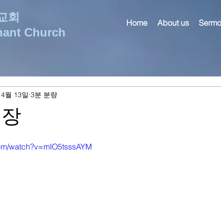
교회
Home
About us
Sermo
nant Church
 4월 13일
3분 분량
9장
com/watch?v=mIO5tsssAYM