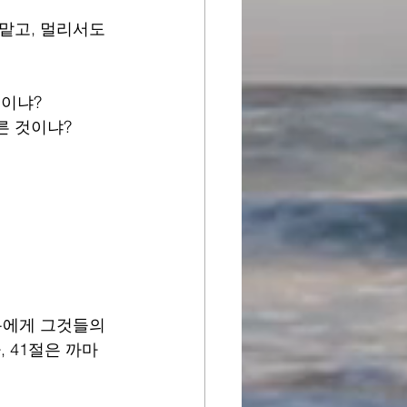
맡고, 멀리서도 
것이냐?
른 것이냐?
욥에게 그것들의 
 41절은 까마