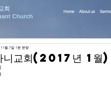
교회
Home
About us
Sermo
nant Church
 11월 7일
1분 분량
다니교회(2017년 1월)
회
사