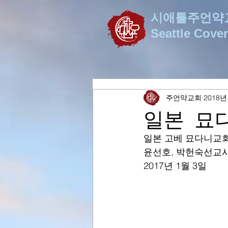
시애틀주언약
Seattle Cove
주언약교회
2018년
일본 묘
일본 고베 묘다니교
윤선호, 박헌숙선교
2017년 1월 3일