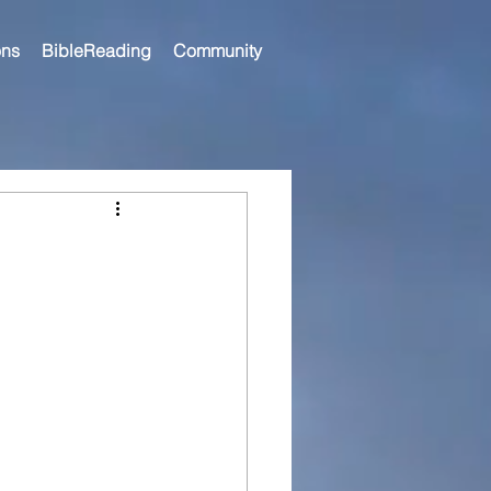
ns
BibleReading
Community