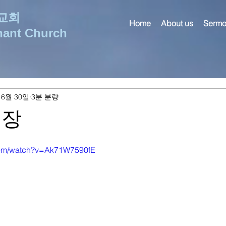
교회
Home
About us
Sermo
nant Church
 6월 30일
3분 분량
3장
com/watch?v=Ak71W7590fE