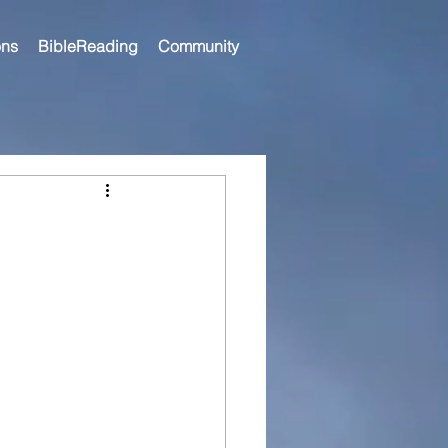
ns
BibleReading
Community