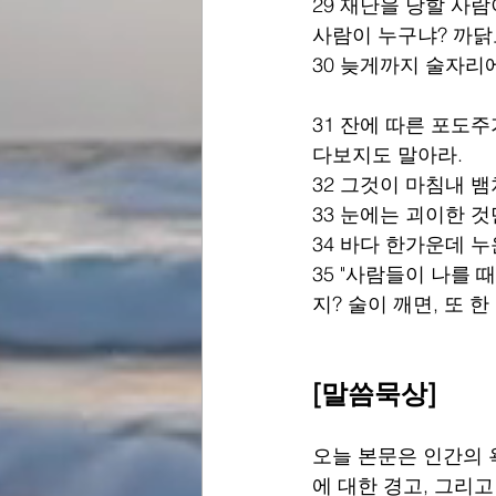
29 재난을 당할 사람
사람이 누구냐? 까닭
30 늦게까지 술자리
31 잔에 따른 포도
다보지도 말아라.
32 그것이 마침내 뱀
33 눈에는 괴이한 것
34 바다 한가운데 누
35 "사람들이 나를 
지? 술이 깨면, 또 한
[말씀묵상]
오늘 본문은 인간의 욕
에 대한 경고, 그리고