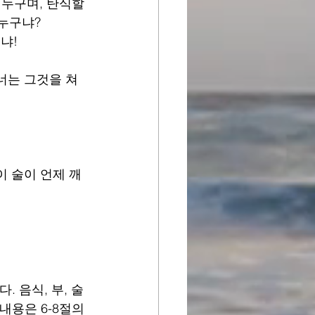
 누구며, 탄식할 
 누구냐?
냐!
너는 그것을 쳐
이 술이 언제 깨
 음식, 부, 술
내용은 6-8절의 