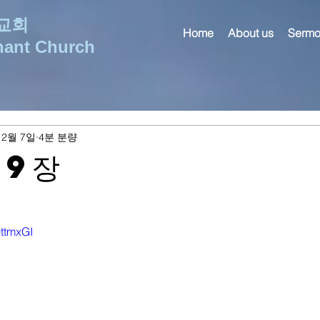
교회
Home
About us
Sermo
nant Church
 2월 7일
4분 분량
29장
0ttmxGI