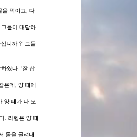
을 먹이고, 다 
" 그들이 대답하
십니까 ?" 그들
하였다. "잘 삽
같은데, 양 떼에
 양 떼가 다 모
다. 라헬은 양 떼
에서 돌을 굴려내