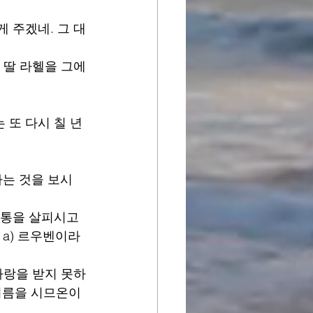
게 주겠네. 그 대
기 딸 라헬을 그에
 또 다시 칠 년 
하는 것을 보시
고통을 살피시고 
 a) 르우벤이라
 사랑을 받지 못하
 이름을 시므온이