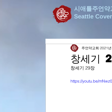
시애틀주언약
Seattle Cove
주언약교회
2021년
창세기 
창세기 29장
https://youtu.be/mNwz