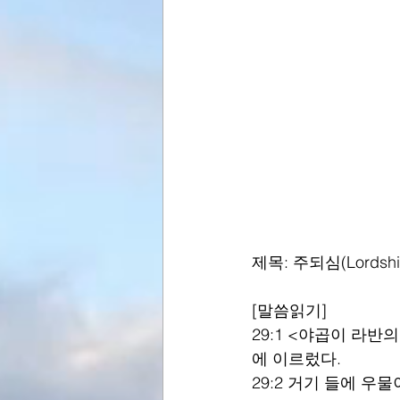
제목: 주되심(Lordshi
[말씀읽기]
29:1 <야곱이 라
에 이르렀다.
29:2 거기 들에 우