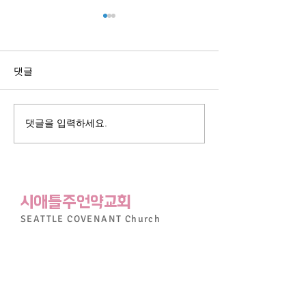
댓글
2019년 2월 3일
2019년 1월 
댓글을 입력하세요.
시애틀주언약교회
SEATTLE
COVENANT
Church
425-586-0860
seattlecovenantchurch@gmail.com
17529 15th Ave NE