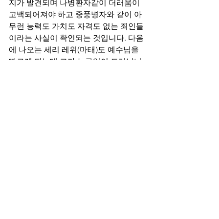
지가 발견되며 나병환자같이 더러움이 
고백되어져야 하고 중풍병자와 같이 아
무런 능력도 가치도 자격도 없는 죄인들
이라는 사실이 확인되는 것입니다. 다음
에 나오는 세리 레위(마태)도 예수님을 
따르게 되는데 그가 누구임이 드러납니
까? 죄인과 함께 있는 자, 병든 자, 죄인임
이 주변 사람들에게 드러납니다.
여러분들은 예수님을 만나셨습니까? 예
수님 앞에 엎드리십니까? 목적이 무엇입
니까? 뭔가를 얻기 위함입니까? 베드로
는 사람을 취하는 자로 세워집니다. 찢어
지도록 거둔 고기는 어떻게 했을까요? 이
것을 얻기 위해 말씀을 의지해야 한다고 
합니다. 엉터리 말씀입니다. 예수님 앞에 
항복하지 않는 것은 다 가짜 복입니다. 누
리라고 세상에서 자랑하라고 주어지는 
것들이 아닙니다. 나병환자에게는 제사
장에게 보이고 말씀이 이루어짐을 증거