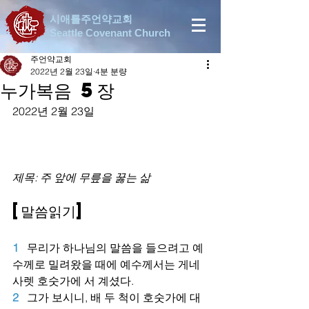
시애틀주언약교회
Seattle Covenant Church
주언약교회
2022년 2월 23일
4분 분량
누가복음 5장
2022년 2월 23일
제목: 주 앞에 무릎을 꿇는 삶
[말씀읽기]
1   
무리가 하나님의 말씀을 들으려고 예
수께로 밀려왔을 때에 예수께서는 게네
사렛 호숫가에 서 계셨다.
2
그가 보시니, 배 두 척이 호숫가에 대