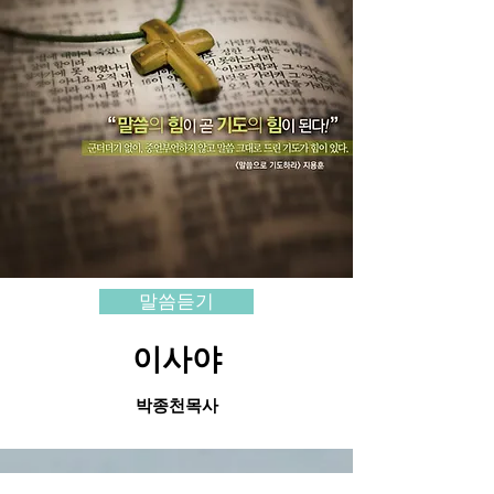
말씀듣기
이사야
​박종천목사