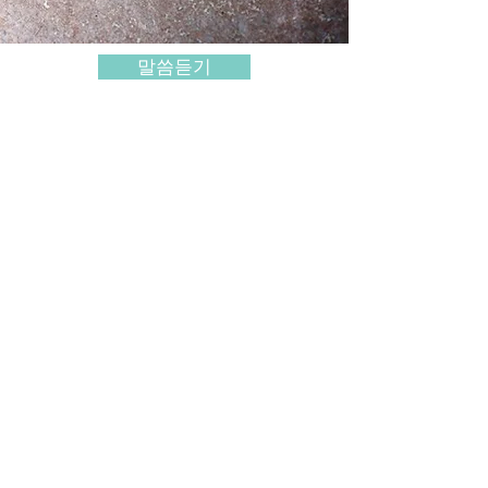
말씀듣기
히브리서
​박종천목사