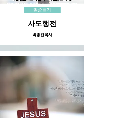
말씀듣기
사도행전
​박종천목사