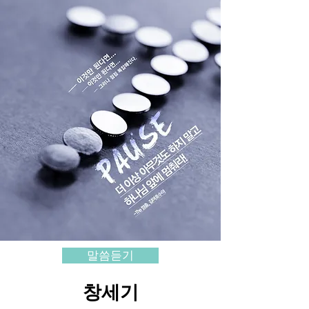
말씀듣기
​창세기