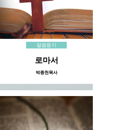
말씀듣기
로마서
​박종천목사