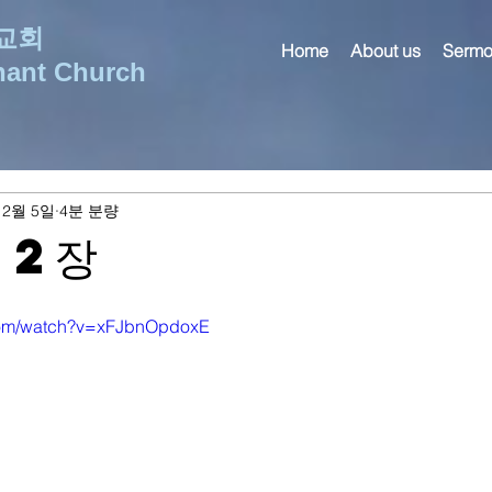
교회
Home
About us
Sermo
nant Church
 2월 5일
4분 분량
 2장
.com/watch?v=xFJbnOpdoxE