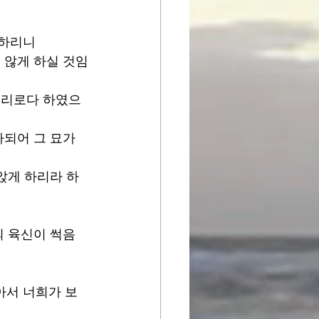
하리니 
 않게 하실 것임
시리로다 하였으
되어 그 묘가 
앉게 하리라 하
의 육신이 썩음
아서 너희가 보